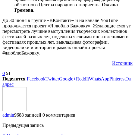
областного Центра народного творчества
Оксана
Громова
.
До 30 июня в группе «ВКонтакте» и на канале YouTube
продолжается проект «Я люблю Бажовку». Желающие смогут
пересмотреть лучшие выступления творческих коллективов
фестивалей разных лет, поделиться своими впечатлениями о
фестивалях прошлых лет, выкладывая фотографии,
видеоролики и истории в рамках онлайн-проекта
#ялюблюБажовку.
Источник
0
51
Поделится
Facebook
Twitter
Google+
ReddIt
WhatsApp
Pinterest
Эл.
адрес
admin
9688 записей
0 комментариев
Предыдущая запись