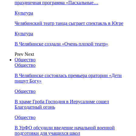
праздничная программа «Пасхальные…
Культура
Челябинский театр танца сыграет спектакль в Югре
Культура
В Челябинске создали «Очень плохой театр»
Prev
Next
Общество
Общество
В Челябинске состоялась премьера оратории «Дети
пишут Богу»
Общество
В храме Гроба Господня в Иерусалиме сошел
Благодатный огонь
Общество
В УрФО обсудили введение начальной военной
подготовки для учащихся школ