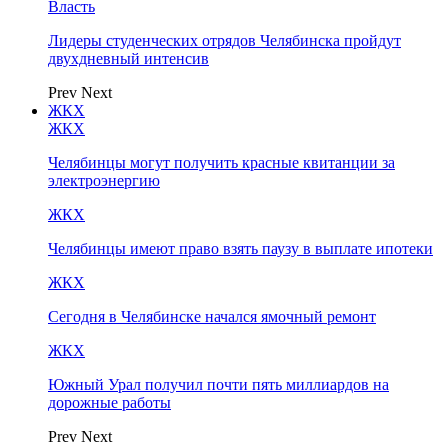
Власть
Лидеры студенческих отрядов Челябинска пройдут
двухдневный интенсив
Prev
Next
ЖКХ
ЖКХ
Челябинцы могут получить красные квитанции за
электроэнергию
ЖКХ
Челябинцы имеют право взять паузу в выплате ипотеки
ЖКХ
Сегодня в Челябинске начался ямочный ремонт
ЖКХ
Южный Урал получил почти пять миллиардов на
дорожные работы
Prev
Next