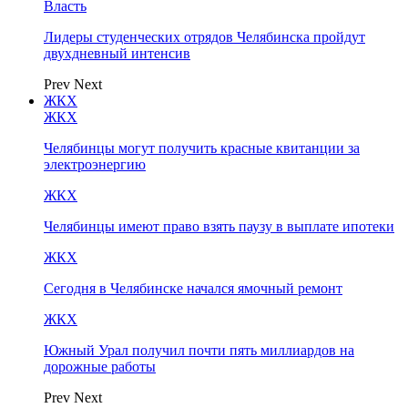
Власть
Лидеры студенческих отрядов Челябинска пройдут
двухдневный интенсив
Prev
Next
ЖКХ
ЖКХ
Челябинцы могут получить красные квитанции за
электроэнергию
ЖКХ
Челябинцы имеют право взять паузу в выплате ипотеки
ЖКХ
Сегодня в Челябинске начался ямочный ремонт
ЖКХ
Южный Урал получил почти пять миллиардов на
дорожные работы
Prev
Next