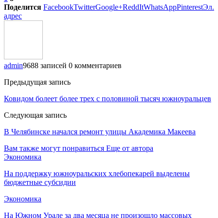
Поделится
Facebook
Twitter
Google+
ReddIt
WhatsApp
Pinterest
Эл.
адрес
admin
9688 записей
0 комментариев
Предыдущая запись
Ковидом болеет более трех с половиной тысяч южноуральцев
Следующая запись
В Челябинске начался ремонт улицы Академика Макеева
Вам также могут понравиться
Еще от автора
Экономика
На поддержку южноуральских хлебопекарей выделены
бюджетные субсидии
Экономика
На Южном Урале за два месяца не произошло массовых