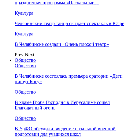
праздничная программа «Пасхальные…
Культура
Челябинский театр танца сыграет спектакль в Югре
Культура
В Челябинске создали «Очень плохой театр»
Prev
Next
Общество
Общество
В Челябинске состоялась премьера оратории «Дети
пишут Богу»
Общество
В храме Гроба Господня в Иерусалиме сошел
Благодатный огонь
Общество
В УрФО обсудили введение начальной военной
подготовки для учащихся школ