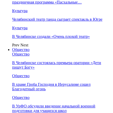
праздничная программа «Пасхальные…
Культура
Челябинский театр танца сыграет спектакль в Югре
Культура
В Челябинске создали «Очень плохой театр»
Prev
Next
Общество
Общество
В Челябинске состоялась премьера оратории «Дети
пишут Богу»
Общество
В храме Гроба Господня в Иерусалиме сошел
Благодатный огонь
Общество
В УрФО обсудили введение начальной военной
подготовки для учащихся школ