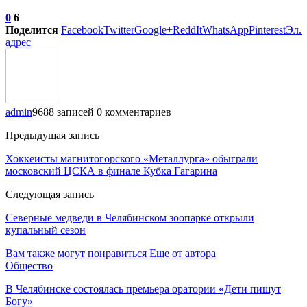
0
6
Поделится
Facebook
Twitter
Google+
ReddIt
WhatsApp
Pinterest
Эл.
адрес
admin
9688 записей
0 комментариев
Предыдущая запись
Хоккеисты магнитогорского «Металлурга» обыграли
московский ЦСКА в финале Кубка Гагарина
Следующая запись
Северные медведи в Челябинском зоопарке открыли
купальный сезон
Вам также могут понравиться
Еще от автора
Общество
В Челябинске состоялась премьера оратории «Дети пишут
Богу»