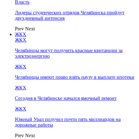
Власть
Лидеры студенческих отрядов Челябинска пройдут
двухдневный интенсив
Prev
Next
ЖКХ
ЖКХ
Челябинцы могут получить красные квитанции за
электроэнергию
ЖКХ
Челябинцы имеют право взять паузу в выплате ипотеки
ЖКХ
Сегодня в Челябинске начался ямочный ремонт
ЖКХ
Южный Урал получил почти пять миллиардов на
дорожные работы
Prev
Next