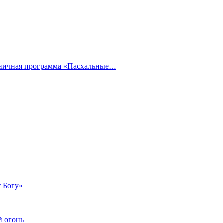
дничная программа «Пасхальные…
т Богу»
й огонь