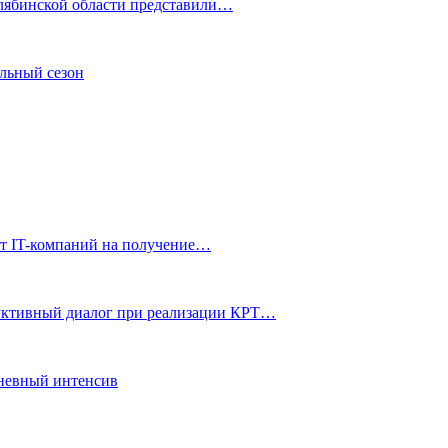
елябинской области представили…
льный сезон
от IT-компаний на получение…
руктивный диалог при реализации КРТ…
дневный интенсив