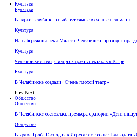
Культура
Культура
В парке Челябинска выберут самые вкусные пельмени
Культура
На набережной реки Миасс в Челябинске проходит праз
Культура
Челябинский театр танца сыграет спектакль в Югре
Культура
В Челябинске создали «Очень плохой театр»
Prev
Next
Общество
Общество
В Челябинске состоялась премьера оратории «Дети пишу
Общество
В храме Гроба Господня в Иерусалиме сошел Благодатны