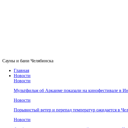
Сауны и бани Челябинска
Главная
Новости
Новости
Мультфильм об Аркаиме показали на кинофестивале в И
Новости
Порывистый ветер и перепад температур ожидается в Че
Новости