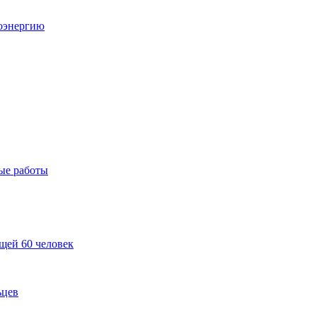
роэнергию
ые работы
ещей 60 человек
ьцев