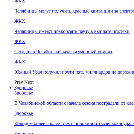
ЖКХ
Челябинцы могут получить красные квитанции за элект
ЖКХ
Челябинцы имеют право взять паузу в выплате ипотеки
ЖКХ
Сегодня в Челябинске начался ямочный ремонт
ЖКХ
Южный Урал получил почти пять миллиардов на дорожн
Prev
Next
Здоровье
Здоровье
В Челябинской области с начала сезона пострадали от кл
Здоровье
Ковидом болеет более трех с половиной тысяч южноурал
Здоровье