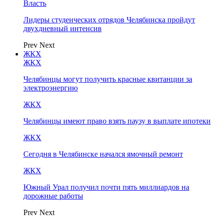
Власть
Лидеры студенческих отрядов Челябинска пройдут
двухдневный интенсив
Prev
Next
ЖКХ
ЖКХ
Челябинцы могут получить красные квитанции за
электроэнергию
ЖКХ
Челябинцы имеют право взять паузу в выплате ипотеки
ЖКХ
Сегодня в Челябинске начался ямочный ремонт
ЖКХ
Южный Урал получил почти пять миллиардов на
дорожные работы
Prev
Next