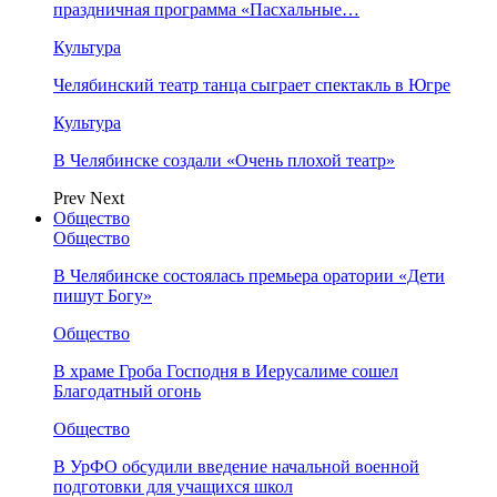
праздничная программа «Пасхальные…
Культура
Челябинский театр танца сыграет спектакль в Югре
Культура
В Челябинске создали «Очень плохой театр»
Prev
Next
Общество
Общество
В Челябинске состоялась премьера оратории «Дети
пишут Богу»
Общество
В храме Гроба Господня в Иерусалиме сошел
Благодатный огонь
Общество
В УрФО обсудили введение начальной военной
подготовки для учащихся школ