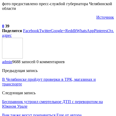
фото предоставлено пресс-службой губернатора Челябинской
области
Источник
0
39
Поделится
Facebook
Twitter
Google+
ReddIt
WhatsApp
Pinterest
Эл.
адрес
admin
9688 записей
0 комментариев
Предыдущая запись
В Челябинске пройдут проверки в ТРК, магазинах и
транспорте
Следующая запись
Бесправник устроил смертельное ДТП с переворотом на
Южном Урале
Вам также могут понравиться
Еще от автора