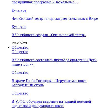
праздничная программа «Пасхальные…
Культура
Челябинский театр танца сыграет спектакль в Югре
Культура
В Челябинске создали «Очень плохой театр»
Prev
Next
Общество
Общество
В Челябинске состоялась премьера оратории «Дети
пишут Богу»
Общество
В храме Гроба Господня в Иерусалиме сошел
Благодатный огонь
Общество
В УрФО обсудили введение начальной военной
подготовки для учащихся школ