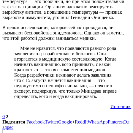
температура — это побочный, но при этом положительный
эффект вакцинации. Организм адекватно реагирует на
выработку антител, а повышение температуры — признак
выработки иммунитета, уточнил Геннадий Онищенко.
В целом исследования, которые сейчас проводятся, не
вызывают беспокойства эпидемиолога. Однако он заметил,
что этой работой должны заниматься медики.
— Мне не нравится, что появляются разного рода
заявления от разработчиков и биологов. Они
вторгаются в медицинскую составляющую. Когда
начинать вакцинацию, кого прививать, с какой
кратностью — это все компетенция медиков.
Когда разработчики начинают делать заявления,
что с 15 августа начнется вакцинация — это
недопустимо и непрофессионально, — пояснил
эксперт, подчеркнув, что только Минздрав вправе
определять, кого и когда вакцинировать.
Источник
0
2
Поделится
Facebook
Twitter
Google+
ReddIt
WhatsApp
Pinterest
Эл.
адрес