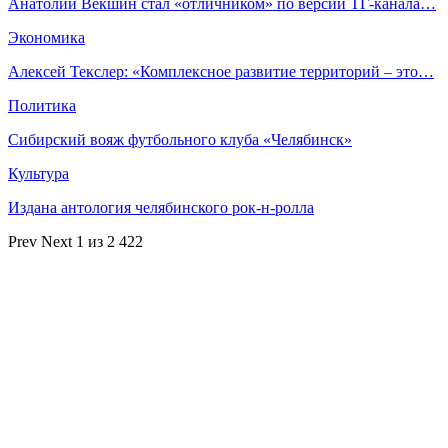
Анатолий Векшин стал «отличником» по версии ТГ‑канала…
Экономика
Алексей Текслер: «Комплексное развитие территорий – это…
Политика
Сибирский вояж футбольного клуба «Челябинск»
Культура
Издана антология челябинского рок-н-ролла
Prev
Next
1 из 2 422