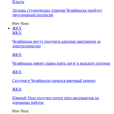
Власть
Лидеры студенческих отрядов Челябинска пройдут
двухдневный интенсив
Prev
Next
ЖКХ
ЖКХ
Челябинцы могут получить красные квитанции за
электроэнергию
ЖКХ
Челябинцы имеют право взять паузу в выплате ипотеки
ЖКХ
Сегодня в Челябинске начался ямочный ремонт
ЖКХ
Южный Урал получил почти пять миллиардов на
дорожные работы
Prev
Next