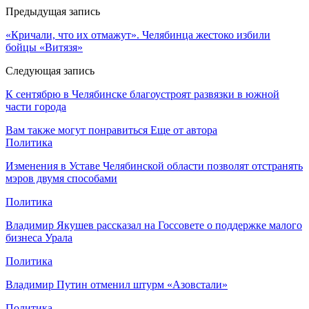
Предыдущая запись
«Кричали, что их отмажут». Челябинца жестоко избили
бойцы «Витязя»
Следующая запись
К сентябрю в Челябинске благоустроят развязки в южной
части города
Вам также могут понравиться
Еще от автора
Политика
Изменения в Уставе Челябинской области позволят отстранять
мэров двумя способами
Политика
Владимир Якушев рассказал на Госсовете о поддержке малого
бизнеса Урала
Политика
Владимир Путин отменил штурм «Азовстали»
Политика