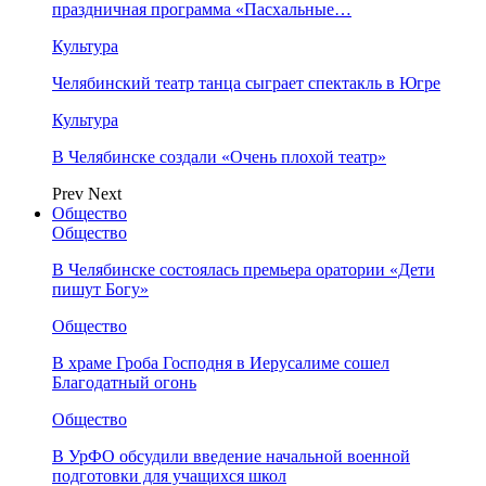
праздничная программа «Пасхальные…
Культура
Челябинский театр танца сыграет спектакль в Югре
Культура
В Челябинске создали «Очень плохой театр»
Prev
Next
Общество
Общество
В Челябинске состоялась премьера оратории «Дети
пишут Богу»
Общество
В храме Гроба Господня в Иерусалиме сошел
Благодатный огонь
Общество
В УрФО обсудили введение начальной военной
подготовки для учащихся школ