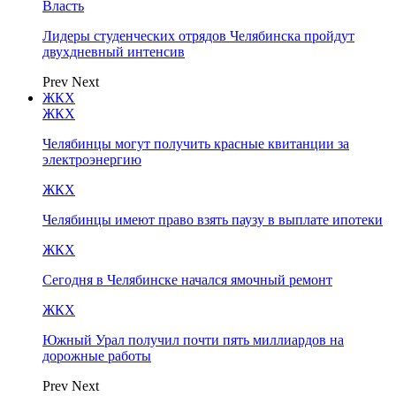
Власть
Лидеры студенческих отрядов Челябинска пройдут
двухдневный интенсив
Prev
Next
ЖКХ
ЖКХ
Челябинцы могут получить красные квитанции за
электроэнергию
ЖКХ
Челябинцы имеют право взять паузу в выплате ипотеки
ЖКХ
Сегодня в Челябинске начался ямочный ремонт
ЖКХ
Южный Урал получил почти пять миллиардов на
дорожные работы
Prev
Next