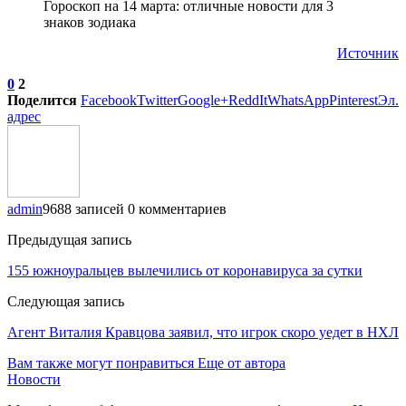
Гороскоп на 14 марта: отличные новости для 3
знаков зодиака
Источник
0
2
Поделится
Facebook
Twitter
Google+
ReddIt
WhatsApp
Pinterest
Эл.
адрес
admin
9688 записей
0 комментариев
Предыдущая запись
155 южноуральцев вылечились от коронавируса за сутки
Следующая запись
Агент Виталия Кравцова заявил, что игрок скоро уедет в НХЛ
Вам также могут понравиться
Еще от автора
Новости