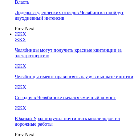
Власть
Лидеры студенческих отрядов Челябинска пройдут
двухдневный интенсив
Prev
Next
ЖКХ
ЖКХ
Челябинцы могут получить красные квитанции за
электроэнергию
ЖКХ
Челябинцы имеют право взять паузу в выплате ипотеки
ЖКХ
Сегодня в Челябинске начался ямочный ремонт
ЖКХ
Южный Урал получил почти пять миллиардов на
дорожные работы
Prev
Next