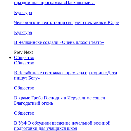
праздничная программа «Пасхальные…
Культура
Челябинский театр танца сыграет спектакль в Югре
Культура
В Челябинске создали «Очень плохой театр»
Prev
Next
Общество
Общество
В Челябинске состоялась премьера оратории «Дети
пишут Богу»
Общество
В храме Гроба Господня в Иерусалиме сошел
Благодатный огонь
Общество
В УрФО обсудили введение начальной военной
подготовки для учащихся школ