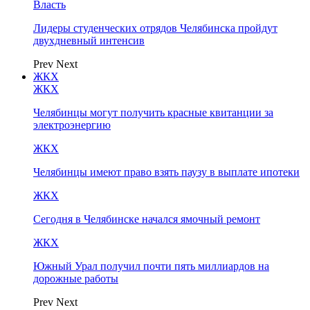
Власть
Лидеры студенческих отрядов Челябинска пройдут
двухдневный интенсив
Prev
Next
ЖКХ
ЖКХ
Челябинцы могут получить красные квитанции за
электроэнергию
ЖКХ
Челябинцы имеют право взять паузу в выплате ипотеки
ЖКХ
Сегодня в Челябинске начался ямочный ремонт
ЖКХ
Южный Урал получил почти пять миллиардов на
дорожные работы
Prev
Next