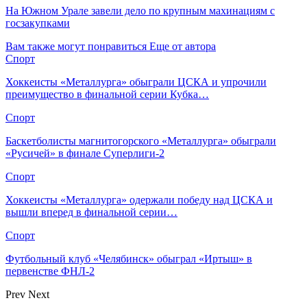
На Южном Урале завели дело по крупным махинациям с
госзакупками
Вам также могут понравиться
Еще от автора
Спорт
Хоккеисты «Металлурга» обыграли ЦСКА и упрочили
преимущество в финальной серии Кубка…
Спорт
Баскетболисты магнитогорского «Металлурга» обыграли
«Русичей» в финале Суперлиги‑2
Спорт
Хоккеисты «Металлурга» одержали победу над ЦСКА и
вышли вперед в финальной серии…
Спорт
Футбольный клуб «Челябинск» обыграл «Иртыш» в
первенстве ФНЛ‑2
Prev
Next