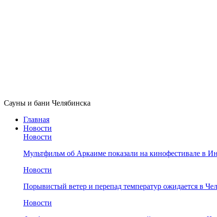
Сауны и бани Челябинска
Главная
Новости
Новости
Мультфильм об Аркаиме показали на кинофестивале в И
Новости
Порывистый ветер и перепад температур ожидается в Че
Новости