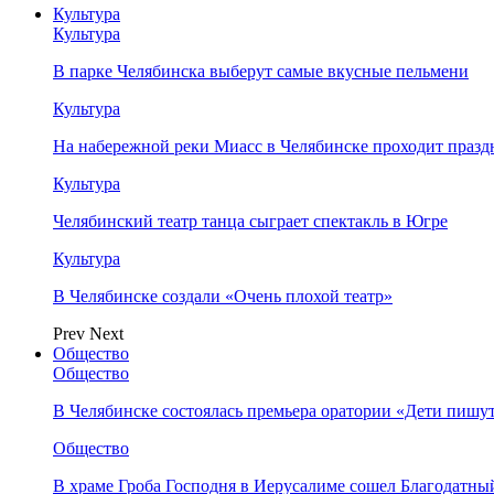
Культура
Культура
В парке Челябинска выберут самые вкусные пельмени
Культура
На набережной реки Миасс в Челябинске проходит праз
Культура
Челябинский театр танца сыграет спектакль в Югре
Культура
В Челябинске создали «Очень плохой театр»
Prev
Next
Общество
Общество
В Челябинске состоялась премьера оратории «Дети пишу
Общество
В храме Гроба Господня в Иерусалиме сошел Благодатны