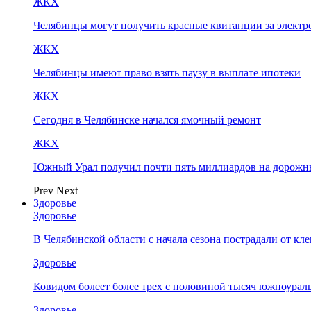
ЖКХ
Челябинцы могут получить красные квитанции за элект
ЖКХ
Челябинцы имеют право взять паузу в выплате ипотеки
ЖКХ
Сегодня в Челябинске начался ямочный ремонт
ЖКХ
Южный Урал получил почти пять миллиардов на дорожн
Prev
Next
Здоровье
Здоровье
В Челябинской области с начала сезона пострадали от кл
Здоровье
Ковидом болеет более трех с половиной тысяч южноурал
Здоровье