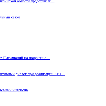
елябинской области представили…
льный сезон
от IT-компаний на получение…
руктивный диалог при реализации КРТ…
дневный интенсив