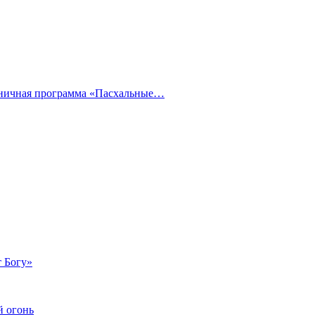
дничная программа «Пасхальные…
т Богу»
й огонь