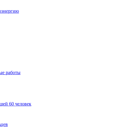
роэнергию
ые работы
ещей 60 человек
ьцев