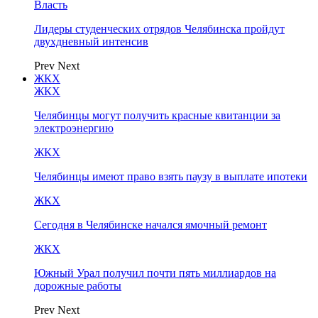
Власть
Лидеры студенческих отрядов Челябинска пройдут
двухдневный интенсив
Prev
Next
ЖКХ
ЖКХ
Челябинцы могут получить красные квитанции за
электроэнергию
ЖКХ
Челябинцы имеют право взять паузу в выплате ипотеки
ЖКХ
Сегодня в Челябинске начался ямочный ремонт
ЖКХ
Южный Урал получил почти пять миллиардов на
дорожные работы
Prev
Next