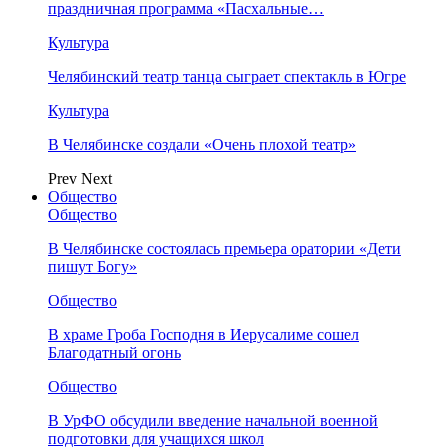
праздничная программа «Пасхальные…
Культура
Челябинский театр танца сыграет спектакль в Югре
Культура
В Челябинске создали «Очень плохой театр»
Prev
Next
Общество
Общество
В Челябинске состоялась премьера оратории «Дети
пишут Богу»
Общество
В храме Гроба Господня в Иерусалиме сошел
Благодатный огонь
Общество
В УрФО обсудили введение начальной военной
подготовки для учащихся школ