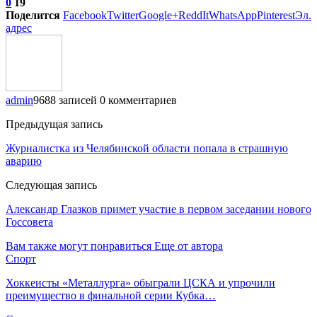
0
19
Поделится
Facebook
Twitter
Google+
ReddIt
WhatsApp
Pinterest
Эл.
адрес
admin
9688 записей
0 комментариев
Предыдущая запись
Журналистка из Челябинской области попала в страшную
аварию
Следующая запись
Александр Глазков примет участие в первом заседании нового
Госсовета
Вам также могут понравиться
Еще от автора
Спорт
Хоккеисты «Металлурга» обыграли ЦСКА и упрочили
преимущество в финальной серии Кубка…