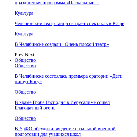
праздничная программа «Пасхальные…
Культура
Челябинский театр танца сыграет спектакль в Югре
Культура
В Челябинске создали «Очень плохой театр»
Prev
Next
Общество
Общество
В Челябинске состоялась премьера оратории «Дети
пишут Богу»
Общество
В храме Гроба Господня в Иерусалиме сошел
Благодатный огонь
Общество
В УрФО обсудили введение начальной военной
подготовки для учащихся школ