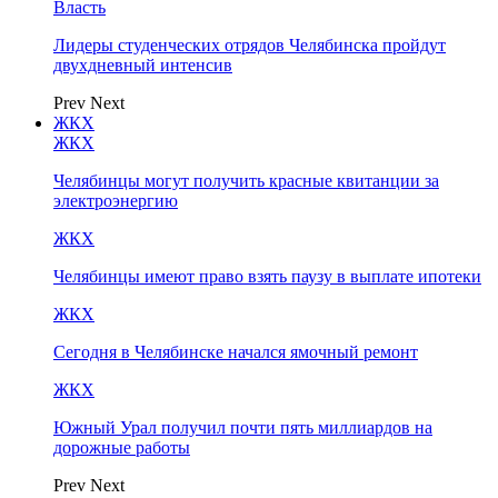
Власть
Лидеры студенческих отрядов Челябинска пройдут
двухдневный интенсив
Prev
Next
ЖКХ
ЖКХ
Челябинцы могут получить красные квитанции за
электроэнергию
ЖКХ
Челябинцы имеют право взять паузу в выплате ипотеки
ЖКХ
Сегодня в Челябинске начался ямочный ремонт
ЖКХ
Южный Урал получил почти пять миллиардов на
дорожные работы
Prev
Next