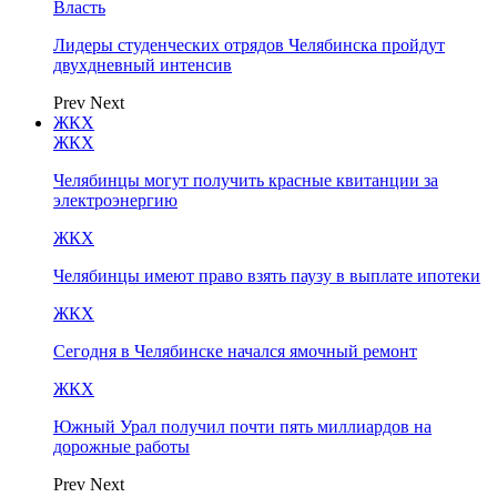
Власть
Лидеры студенческих отрядов Челябинска пройдут
двухдневный интенсив
Prev
Next
ЖКХ
ЖКХ
Челябинцы могут получить красные квитанции за
электроэнергию
ЖКХ
Челябинцы имеют право взять паузу в выплате ипотеки
ЖКХ
Сегодня в Челябинске начался ямочный ремонт
ЖКХ
Южный Урал получил почти пять миллиардов на
дорожные работы
Prev
Next