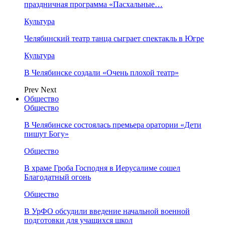
праздничная программа «Пасхальные…
Культура
Челябинский театр танца сыграет спектакль в Югре
Культура
В Челябинске создали «Очень плохой театр»
Prev
Next
Общество
Общество
В Челябинске состоялась премьера оратории «Дети
пишут Богу»
Общество
В храме Гроба Господня в Иерусалиме сошел
Благодатный огонь
Общество
В УрФО обсудили введение начальной военной
подготовки для учащихся школ