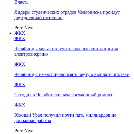
Власть
Лидеры студенческих отрядов Челябинска пройдут
двухдневный интенсив
Prev
Next
ЖКХ
ЖКХ
Челябинцы могут получить красные квитанции за
электроэнергию
ЖКХ
Челябинцы имеют право взять паузу в выплате ипотеки
ЖКХ
Сегодня в Челябинске начался ямочный ремонт
ЖКХ
Южный Урал получил почти пять миллиардов на
дорожные работы
Prev
Next