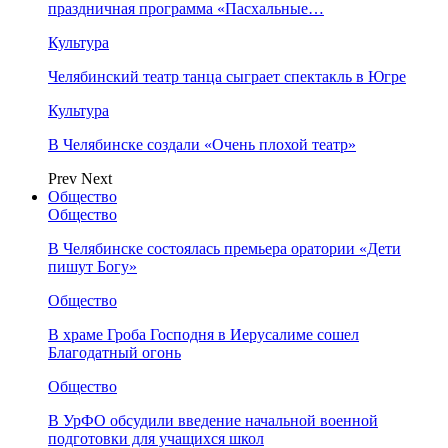
праздничная программа «Пасхальные…
Культура
Челябинский театр танца сыграет спектакль в Югре
Культура
В Челябинске создали «Очень плохой театр»
Prev
Next
Общество
Общество
В Челябинске состоялась премьера оратории «Дети
пишут Богу»
Общество
В храме Гроба Господня в Иерусалиме сошел
Благодатный огонь
Общество
В УрФО обсудили введение начальной военной
подготовки для учащихся школ