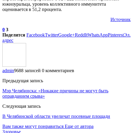
южноуральца, уровень коллективного иммунитета
оценивается в 51,2 процента.
Источник
0
3
Поделится
Facebook
Twitter
Google+
ReddIt
WhatsApp
Pinterest
Эл.
адрес
admin
9688 записей
0 комментариев
Предыдущая запись
Мэр Челябинска: «Никакие причины не могут быть
оправданием срыва»
Следующая запись
В Челябинской области увеличат посевные площади
Вам также могут понравиться
Еще от автора
Здоровье